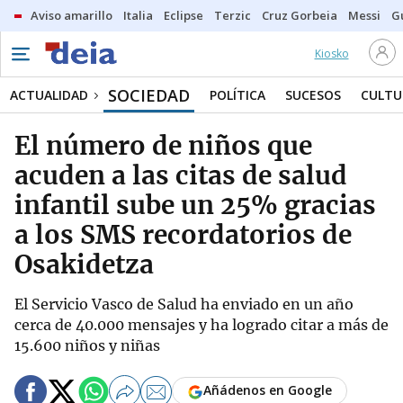
Aviso amarillo
Italia
Eclipse
Terzic
Cruz Gorbeia
Messi
G
Kiosko
SOCIEDAD
ACTUALIDAD
POLÍTICA
SUCESOS
CULTU
El número de niños que
acuden a las citas de salud
infantil sube un 25% gracias
a los SMS recordatorios de
Osakidetza
El Servicio Vasco de Salud ha enviado en un año
cerca de 40.000 mensajes y ha logrado citar a más de
15.600 niños y niñas
Añádenos en Google