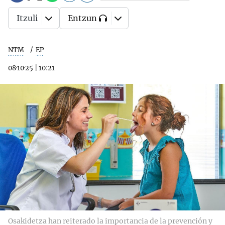
Itzuli
Entzun
NTM
EP
08·10·25
|
10:21
Osakidetza han reiterado la importancia de la prevención y