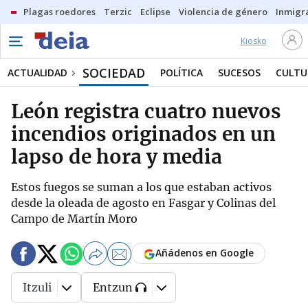
Plagas roedores
Terzic
Eclipse
Violencia de género
Inmigra
Kiosko
SOCIEDAD
ACTUALIDAD
POLÍTICA
SUCESOS
CULTU
León registra cuatro nuevos
incendios originados en un
lapso de hora y media
Estos fuegos se suman a los que estaban activos
desde la oleada de agosto en Fasgar y Colinas del
Campo de Martín Moro
Añádenos en Google
Itzuli
Entzun