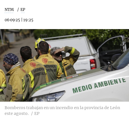
NTM
EP
06·09·25
|
19:25
Bomberos trabajan en un incendio en la provincia de León
este agosto.
EP