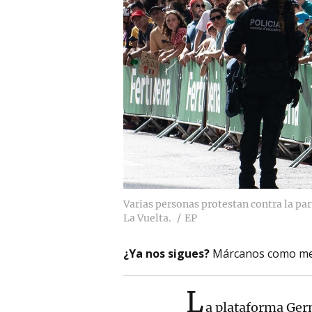
Varias personas protestan contra la par
La Vuelta.
EP
¿Ya nos sigues?
Márcanos como me
L
a plataforma Gern