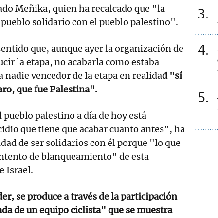
ado Meñika, quien ha recalcado que "la
3
 pueblo solidario con el pueblo palestino".
4
sentido que, aunque ayer la organización de
ucir la etapa, no acabarla como estaba
a nadie vencedor de la etapa en realida
d "sí
ro, que fue Palestina".
5
 pueblo palestino a día de hoy está
dio que tiene que acabar cuanto antes", ha
idad de ser solidarios con él porque "lo que
intento de blanqueamiento" de esta
e Israel.
er, se produce a través de la participación
da de un equipo ciclista" que se muestra