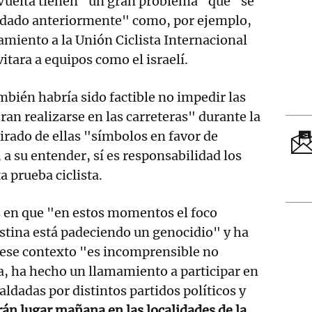
 Vuelta tienen "un gran problema" que "se
rdado anteriormente" como, por ejemplo,
miento a la Unión Ciclista Internacional
itara a equipos como el israelí.
bién habría sido factible no impedir las
ran realizarse en las carreteras" durante la
tirado de ellas "símbolos en favor de
 a su entender, sí es responsabilidad los
a prueba ciclista.
 en que "en estos momentos el foco
estina está padeciendo un genocidio" y ha
ese contexto "es incomprensible no
ea, ha hecho un llamamiento a participar en
aldadas por distintos partidos políticos y
án lugar mañana en las localidades de la