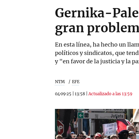
Gernika-Pales
gran problem
En esta línea, ha hecho un llam
políticos y sindicatos, que ten
y "en favor de la justicia y la p
NTM
EFE
04·09·25
|
13:58
|
Actualizado a las 13:59