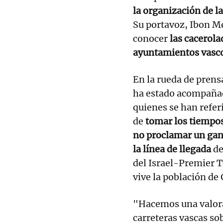
la organización de l
Su portavoz, Ibon Me
conocer
las cacerola
ayuntamientos vascos
En la rueda de prens
ha estado acompañad
quienes se han referi
de
tomar los tiempos 
no proclamar un gana
la línea de llegada
de
del Israel-Premier Te
vive la población de 
"Hacemos una valorac
carreteras vascas so