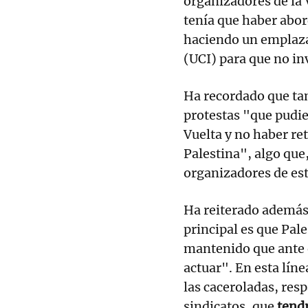
organizadores de la
tenía que haber abo
haciendo un emplaza
(UCI) para que no inv
Ha recordado que tam
protestas "que pudie
Vuelta y no haber re
Palestina", algo que,
organizadores de est
Ha reiterado además
principal es que Pal
mantenido que ante 
actuar". En esta lín
las caceroladas, resp
sindicatos, que
tendr