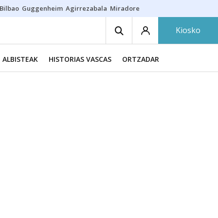
Bilbao
Guggenheim
Agirrezabala
Miradores en Bilbao
Arrese
Sequí
Kiosko
ALBISTEAK
HISTORIAS VASCAS
ORTZADAR