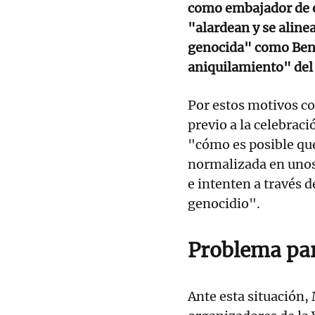
como embajador de e
"alardean y se aline
genocida" como Benj
aniquilamiento" del 
Por estos motivos co
previo a la celebraci
"cómo es posible que
normalizada en unos
e intenten a través 
genocidio".
Problema par
Ante esta situación,