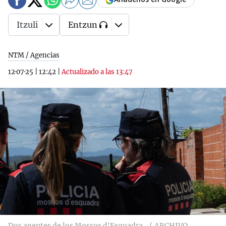
Itzuli
Entzun
NTM / Agencias
12·07·25
|
12:42
|
Actualizado a las 13:47
Dos agentes de los Mossos d'Esquadra.
ARCHIVO