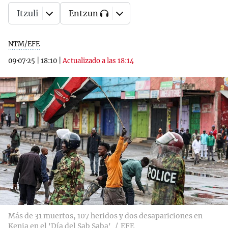
Itzuli
Entzun
NTM/EFE
09·07·25
|
18:10
|
Actualizado a las 18:14
Más de 31 muertos, 107 heridos y dos desapariciones en
Kenia en el 'Día del Sab Saba'
EFE