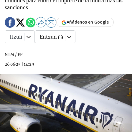
millones para cubrir el importe de la multa más las
sanciones
Añádenos en Google
Itzuli
Entzun
NTM / EP
26·06·25
|
14:29