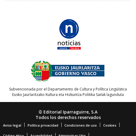
Subvencionada por el Departamento de Cultura y Política Lingüística
Eusko Jaurlaritzako Kultura eta Hizkuntza Politika Sailak lagunduta
© Editorial Iparraguirre, S.A
Todos los derechos reservados
Aviso legal
Política privacidad
Condiciones de uso
Cookies
Código ético
Accesibilidad
Administrar Utiq