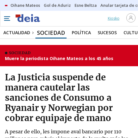
Oihane Mateos
Gol de Aduriz
Esne Beltza
Anular tarjeta de c
Kiosko
SOCIEDAD
ACTUALIDAD
POLÍTICA
SUCESOS
CULTU
SOCIEDAD
Muere la periodista Oihane Mateos a los 45 años
La Justicia suspende de
manera cautelar las
sanciones de Consumo a
Ryanair y Norwegian por
cobrar equipaje de mano
A pesar de ello, les impone aval bancario por 110