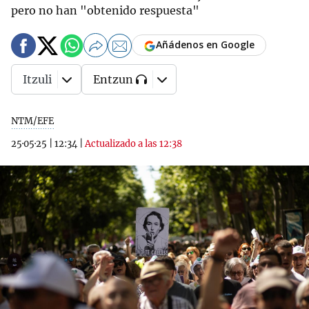
pero no han "obtenido respuesta"
Añádenos en Google
Itzuli
Entzun
NTM/EFE
25·05·25
|
12:34
|
Actualizado a las 12:38