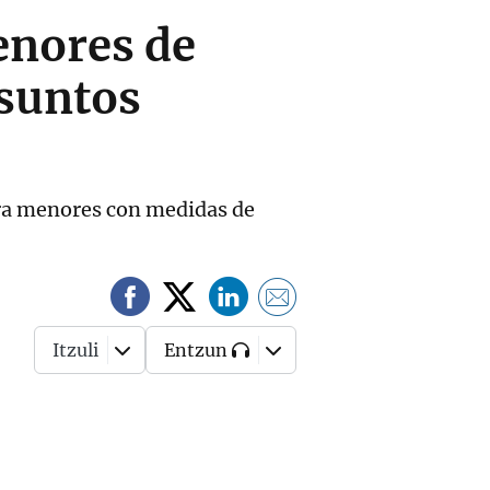
enores de
esuntos
para menores con medidas de
Itzuli
Entzun