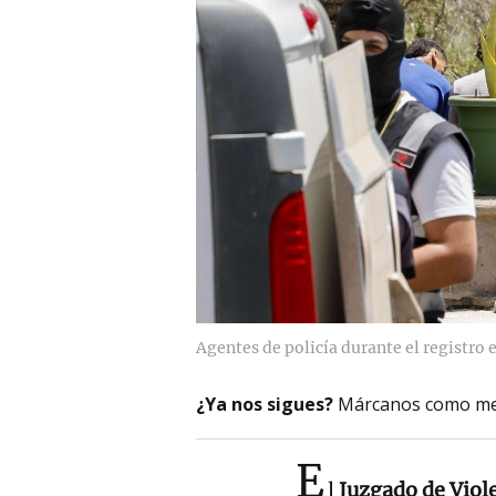
Agentes de policía durante el registro 
¿Ya nos sigues?
Márcanos como me
E
l
Juzgado de Viole