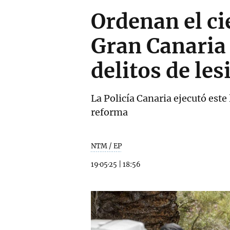
Ordenan el ci
Gran Canaria 
delitos de les
La Policía Canaria ejecutó est
reforma
NTM / EP
19·05·25
|
18:56