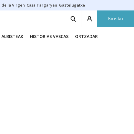
 de la Virgen
Casa Targaryen
Gaztelugatxe
Athletic
Aste Nagusia
C
Kiosko
ALBISTEAK
HISTORIAS VASCAS
ORTZADAR