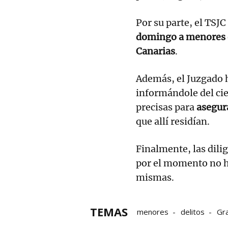
Por su parte, el TSJ
domingo a menores d
Canarias
.
Además, el Juzgado h
informándole del cie
precisas para
asegura
que allí residían.
Finalmente, las dili
por el momento no h
mismas.
TEMAS
menores
delitos
Gra