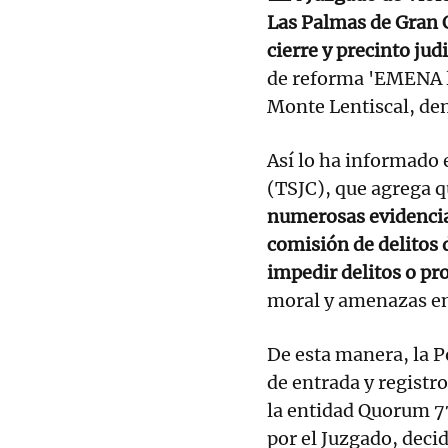
Las Palmas de Gran 
cierre y precinto jud
de reforma 'EMENA la
Monte Lentiscal, den
Así lo ha informado 
(TSJC), que agrega q
numerosas evidencias
comisión de delitos 
impedir delitos o p
moral y amenazas en 
De esta manera, la P
de entrada y registr
la entidad Quorum 77
por el Juzgado, decid