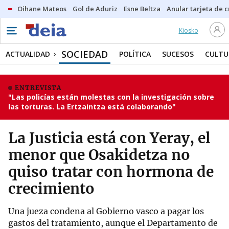
Oihane Mateos
Gol de Aduriz
Esne Beltza
Anular tarjeta de c
Kiosko
SOCIEDAD
ACTUALIDAD
POLÍTICA
SUCESOS
CULTU
ENTREVISTA
"Las policías están molestas con la investigación sobre
las torturas. La Ertzaintza está colaborando"
La Justicia está con Yeray, el
menor que Osakidetza no
quiso tratar con hormona de
crecimiento
Una jueza condena al Gobierno vasco a pagar los
gastos del tratamiento, aunque el Departamento de