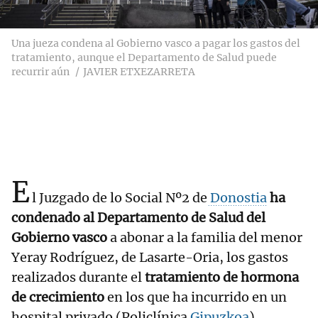
Una jueza condena al Gobierno vasco a pagar los gastos del
tratamiento, aunque el Departamento de Salud puede
recurrir aún
JAVIER ETXEZARRETA
E
l Juzgado de lo Social Nº2 de
Donostia
ha
condenado al Departamento de Salud del
Gobierno vasco
a abonar a la familia del menor
Yeray Rodríguez, de Lasarte-Oria, los gastos
realizados durante el
tratamiento de hormona
de crecimiento
en los que ha incurrido en un
hospital privado (Policlínica
Gipuzkoa
),