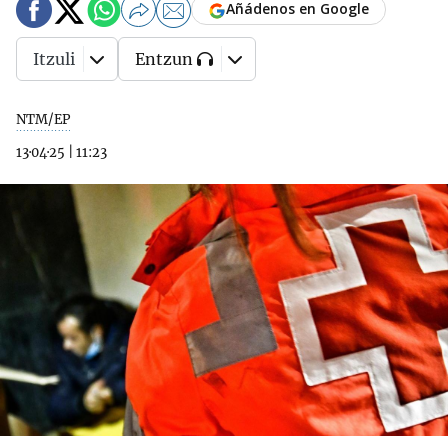
Añádenos en Google
Itzuli
Entzun
NTM/EP
13·04·25
|
11:23