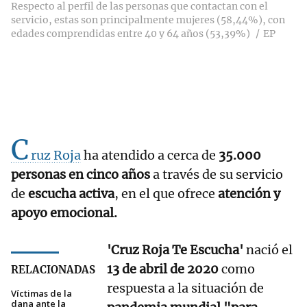
Respecto al perfil de las personas que contactan con el
servicio, estas son principalmente mujeres (58,44%), con
edades comprendidas entre 40 y 64 años (53,39%)
EP
C
ruz Roja
ha atendido a cerca de
35.000
personas en cinco años
a través de su servicio
de
escucha activa
, en el que ofrece
atención y
apoyo emocional.
'Cruz Roja Te Escucha'
nació el
13 de abril de 2020
como
RELACIONADAS
respuesta a la situación de
Víctimas de la
dana ante la