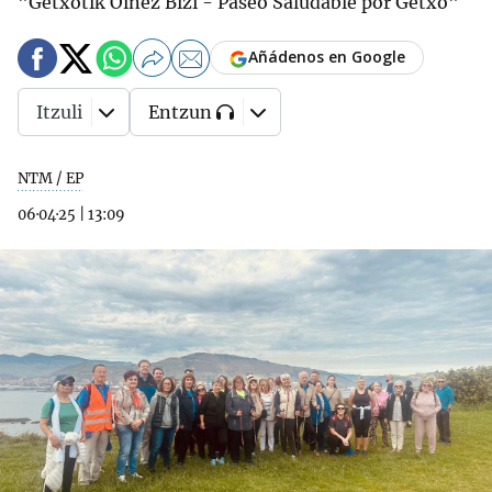
"Getxotik Oinez Bizi - Paseo Saludable por Getxo"
Añádenos en Google
Itzuli
Entzun
NTM / EP
06·04·25
|
13:09