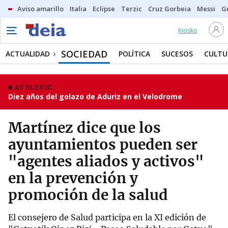
Aviso amarillo
Italia
Eclipse
Terzic
Cruz Gorbeia
Messi
G
Kiosko
SOCIEDAD
ACTUALIDAD
POLÍTICA
SUCESOS
CULTU
ATHLETIC
Diez años del golazo de Aduriz en el Velodrome
Martínez dice que los
ayuntamientos pueden ser
"agentes aliados y activos"
en la prevención y
promoción de la salud
El consejero de Salud participa en la XI edición de