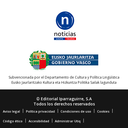
Subvencionada por el Departamento de Cultura y Política Lingüística
Eusko Jaurlaritzako Kultura eta Hizkuntza Politika Sailak lagunduta
© Editorial Iparraguirre, S.A
Todos los derechos reservados
Aviso legal
Política privacidad
Condiciones de uso
Cookies
Código ético
Accesibilidad
Administrar Utiq