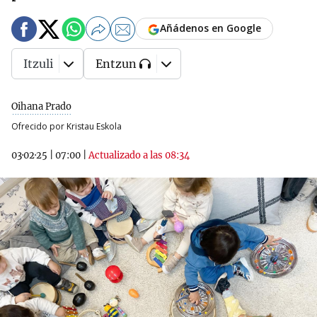
Añádenos en Google
Itzuli
Entzun
Oihana Prado
Ofrecido por Kristau Eskola
03·02·25
|
07:00
|
Actualizado a las 08:34