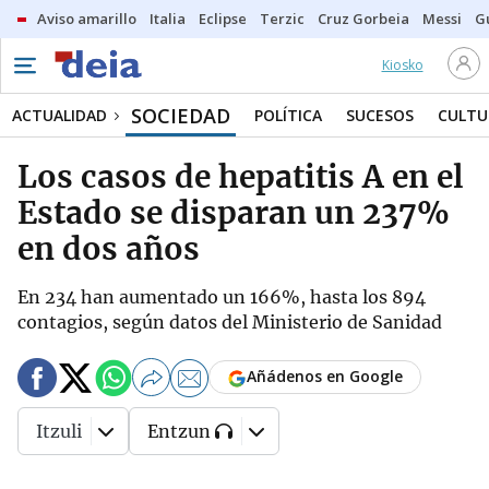
Aviso amarillo
Italia
Eclipse
Terzic
Cruz Gorbeia
Messi
G
Kiosko
SOCIEDAD
ACTUALIDAD
POLÍTICA
SUCESOS
CULTU
Los casos de hepatitis A en el
Estado se disparan un 237%
en dos años
En 234 han aumentado un 166%, hasta los 894
contagios, según datos del Ministerio de Sanidad
Añádenos en Google
Itzuli
Entzun