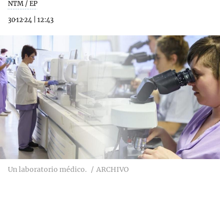
NTM / EP
30·12·24
|
12:43
Un laboratorio médico.
ARCHIVO