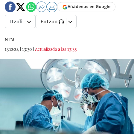
Añádenos en Google
Itzuli
Entzun
NTM
13·12·24
|
13:30
|
Actualizado a las 13:35