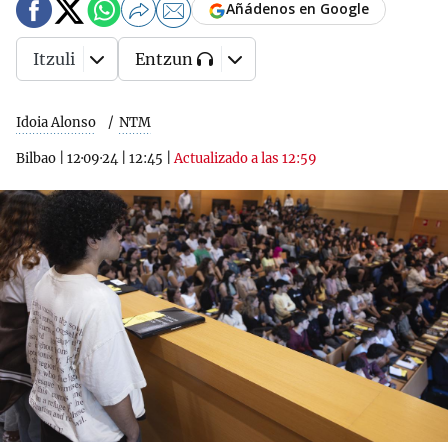
Añádenos en Google
Itzuli
Entzun
Idoia Alonso
NTM
Bilbao
|
12·09·24
|
12:45
|
Actualizado a las 12:59