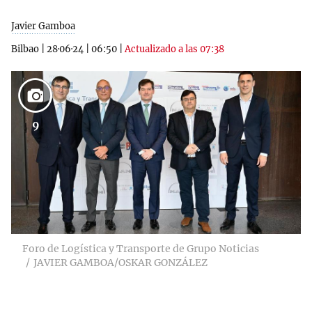
Javier Gamboa
Bilbao
|
28·06·24
|
06:50
|
Actualizado a las 07:38
9
Foro de Logística y Transporte de Grupo Noticias
JAVIER GAMBOA/OSKAR GONZÁLEZ