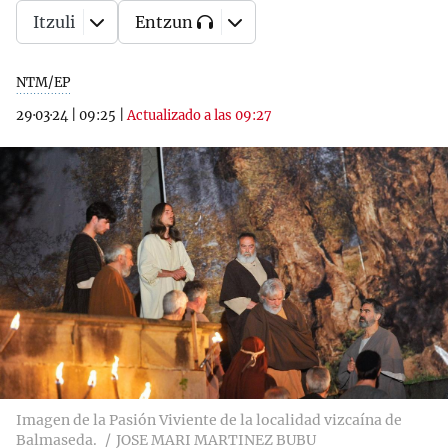
Itzuli
Entzun
NTM/EP
29·03·24
|
09:25
|
Actualizado a las 09:27
Imagen de la Pasión Viviente de la localidad vizcaína de
Balmaseda.
JOSE MARI MARTINEZ BUBU