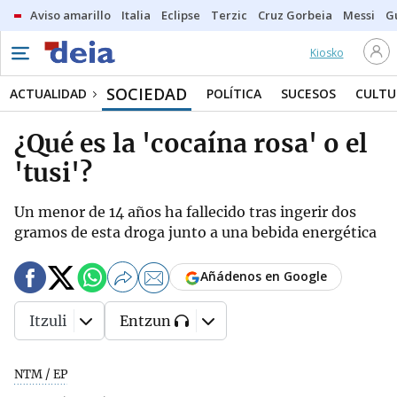
Aviso amarillo
Italia
Eclipse
Terzic
Cruz Gorbeia
Messi
G
Kiosko
SOCIEDAD
ACTUALIDAD
POLÍTICA
SUCESOS
CULTU
¿Qué es la 'cocaína rosa' o el
'tusi'?
Un menor de 14 años ha fallecido tras ingerir dos
gramos de esta droga junto a una bebida energética
Añádenos en Google
Itzuli
Entzun
NTM / EP