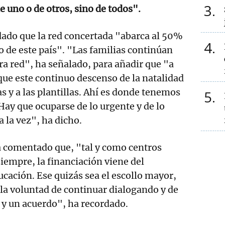
3
e uno o de otros, sino de todos".
dado que la red concertada "abarca al 50%
4
o de este país". "Las familias continúan
a red", ha señalado, para añadir que "a
que este continuo descenso de la natalidad
as y a las plantillas. Ahí es donde tenemos
5
Hay que ocuparse de lo urgente y de lo
 la vez", ha dicho.
comentado que, "tal y como centros
empre, la financiación viene del
ación. Ese quizás sea el escollo mayor,
la voluntad de continuar dialogando y de
 y un acuerdo", ha recordado.