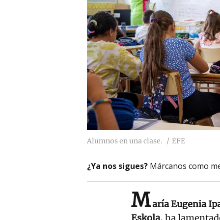
Alumnos en una clase.
EFE
¿Ya nos sigues?
Márcanos como me
M
aría Eugenia Ip
Eskola
, ha lamentad