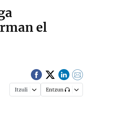
lga
erman el
Itzuli
Entzun