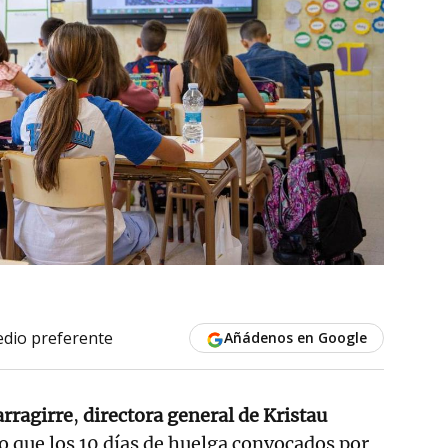
dio preferente
Añádenos en Google
arragirre
,
directora general de Kristau
o que los 10 días de huelga convocados por