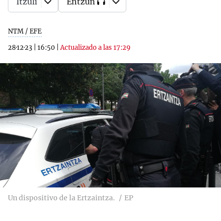
Itzuli
Entzun
NTM / EFE
28·12·23
|
16:50
|
Actualizado a las 17:29
Un dispositivo de la Ertzaintza.
EP