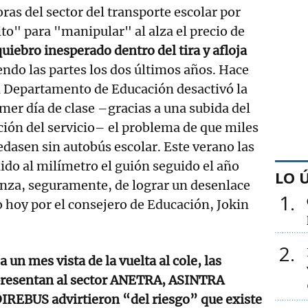
ras del sector del transporte escolar por
ito" para "manipular" al alza el precio de
uiebro inesperado dentro del tira y afloja
do las partes los dos últimos años. Hace
l Departamento de Educación desactivó la
imer día de clase –gracias a una subida del
ción del servicio– el problema de que miles
edasen sin autobús escolar. Este verano las
do al milímetro el guión seguido el año
LO 
anza, seguramente, de lograr un desenlace
1
o hoy por el consejero de Educación, Jokin
2
a un mes vista de la vuelta al cole, las
presentan al sector ANETRA, ASINTRA
REBUS advirtieron “del riesgo” que existe