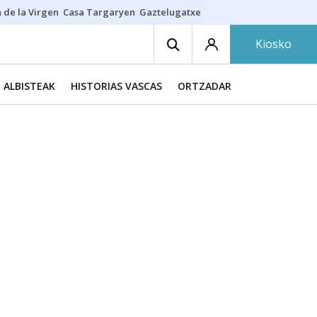
 de la Virgen
Casa Targaryen
Gaztelugatxe
Athletic
Aste Nagusia
C
Kiosko
ALBISTEAK
HISTORIAS VASCAS
ORTZADAR