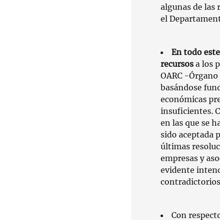
algunas de las 
el Departament
En todo este
recursos
a los 
OARC -Órgano A
basándose fun
económicas pre
insuficientes. 
en las que se h
sido aceptada 
últimas resoluc
empresas y asoc
evidente intenc
contradictorios
Con respecto