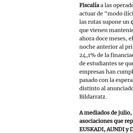
Fiscalía
a las operado
actuar de "modo ilíc
las rutas supone un
q
que vienen mantenien
ahora doce meses, e
noche anterior al pr
24,1% de la financia
de estudiantes se qu
empresas han cumpli
pasado con la esper
distinto al anunciad
Bildarratz.
A mediados de julio, 
asociaciones que re
EUSKADI, AUNDI y DI