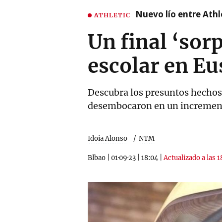
Nuevo lío entre Athl
ATHLETIC
Un final ‘sorp
escolar en Eu
Descubra los presuntos hechos i
desembocaron en un incremento
Idoia Alonso
NTM
Blbao
|
01·09·23
|
18:04
|
Actualizado a las 1