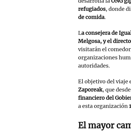
desarrolla la
ONG gip
refugiados
, donde d
de comida
.
L
a consejera de Igual
Melgosa, y el direct
visitarán el comedor
organizaciones human
autoridades.
El objetivo del viaje
Zaporeak
, que desde
financiero del Gobie
a esta organización
El mayor cam