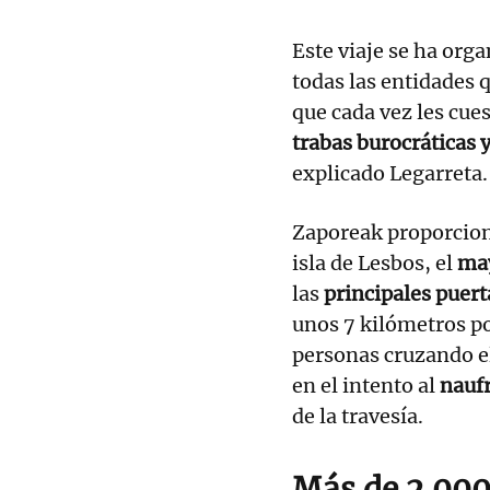
Este viaje se ha org
todas las entidades 
que cada vez les cues
trabas burocráticas 
explicado Legarreta.
Zaporeak proporciona
isla de Lesbos, el
may
las
principales puert
unos 7 kilómetros p
personas cruzando 
en el intento al
nauf
de la travesía.
Más de 2.000