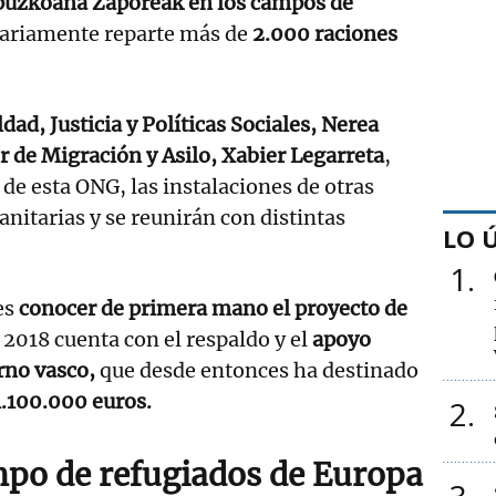
uzkoana Zaporeak en los campos de
iariamente reparte más de
2.000 raciones
dad, Justicia y Políticas Sociales, Nerea
or de Migración y Asilo, Xabier Legarreta
,
 de esta ONG, las instalaciones de otras
itarias y se reunirán con distintas
LO 
1
 es
conocer de primera mano el proyecto de
 2018 cuenta con el respaldo y el
apoyo
rno vasco,
que desde entonces ha destinado
1.100.000 euros.
2
po de refugiados de Europa