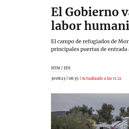
El Gobierno v
labor humani
El campo de refugiados de Mori
principales puertas de entrada
NTM / EFE
30·08·23
|
08:35
|
Actualizado a las 11:21