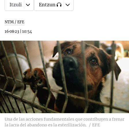
Itzuli
Entzun
NTM / EFE
16·08·23
|
10:54
Una de las acciones fundamentales que contribuyen a frenar
la lacra del abandono es la esterilización.
EFE