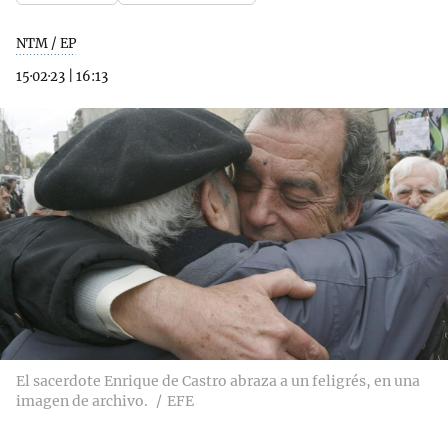
NTM / EP
15·02·23
|
16:13
El sacerdote Enrique de Castro abraza a un feligrés, en una
imagen de archivo.
EFE