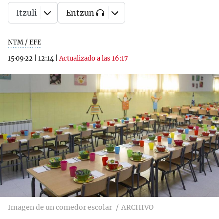
Itzuli
Entzun
NTM / EFE
15·09·22
|
12:14
|
Actualizado a las 16:17
Imagen de un comedor escolar
ARCHIVO