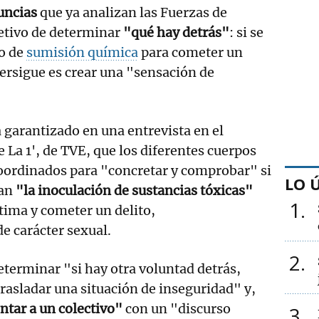
uncias
que ya analizan las Fuerzas de
jetivo de determinar
"qué hay detrás"
: si se
o de
sumisión química
para cometer un
 persigue es crear una "sensación de
garantizado en una entrevista en el
 La 1', de TVE, que los diferentes cuerpos
coordinados para "concretar y comprobar" si
LO 
can
"la inoculación de sustancias tóxicas"
1
ctima y cometer un delito,
 carácter sexual.
2
terminar "si hay otra voluntad detrás,
trasladar una situación de inseguridad" y,
tar a un colectivo"
con un "discurso
3