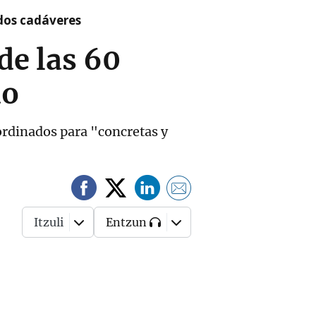
 dos cadáveres
de las 60
do
ordinados para "concretas y
Itzuli
Entzun