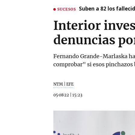
Suben a 82 los fallec
SUCESOS
Interior inve
denuncias por
Fernando Grande-Marlaska ha g
comprobar" si esos pinchazos b
NTM | EFE
05·08·22
|
15:23