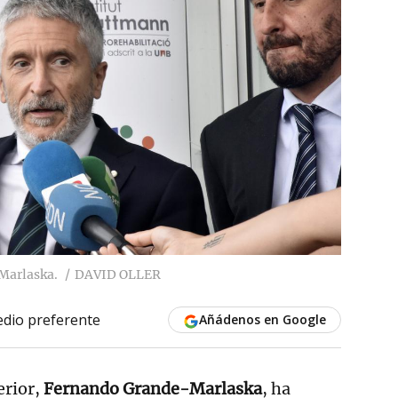
Marlaska.
DAVID OLLER
dio preferente
Añádenos en Google
erior,
Fernando Grande-Marlaska
, ha