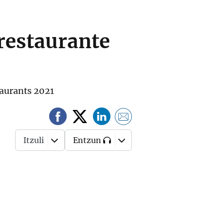
 restaurante
taurants 2021
Itzuli
Entzun