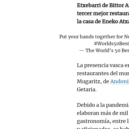
Etxebarri de Bittor 
tercer mejor restaur
la casa de Eneko Atxa
Put your hands together for No
#Worlds50Bes
— The World's 50 Be
La presencia vasca en
restaurantes del mun
Mugaritz, de
Andoni
Getaria.
Debido a la pandemia
elaboran más de mil
gastronomía, entre l