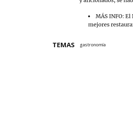
y aficionados, se hab
MÁS INFO: El 
mejores restaur
TEMAS
gastronomía