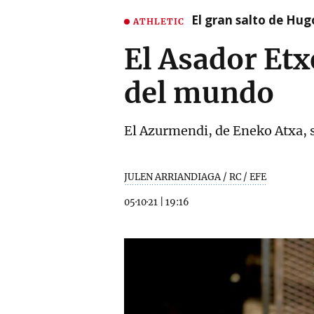
El gran salto de Hug
ATHLETIC
El Asador Etx
del mundo
El Azurmendi, de Eneko Atxa, s
JULEN ARRIANDIAGA / RC / EFE
05·10·21
|
19:16