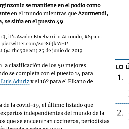
Arginzoniz se mantiene en el podio como
ante
en el mundo mientras que
Azurmendi,
, se sitúa en el puesto 49
.
.3, it’s Asador Etxebarri in Atxondo,
#Spain
.
t
pic.twitter.com/zuc86JkMHP
st (@The50Best)
25 de junio de 2019
 la clasificación de los 50 mejores
LO 
do se completa con el puesto 14 para
1
 Luis Aduriz
y el 16º para el Elkano de
 de la covid-19, el último listado que
2
 expertos independientes del mundo de la
os que se encuentran cocineros, periodistas