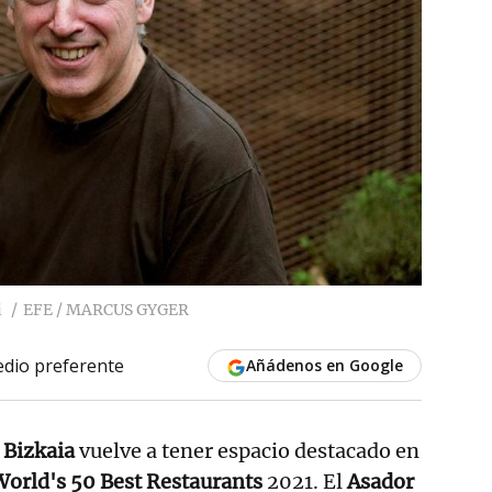
i
EFE / MARCUS GYGER
dio preferente
Añádenos en Google
 Bizkaia
vuelve a tener espacio destacado en
orld's 50 Best Restaurants
2021. El
Asador