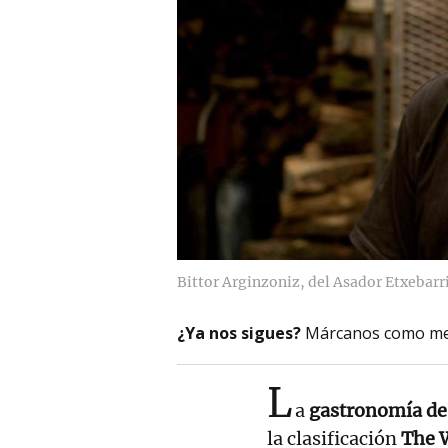
Bittor Arginzoniz, del Asador Etxebarr
¿Ya nos sigues?
Márcanos como me
L
a
gastronomía de
la clasificación
The W