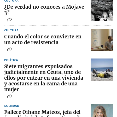
CULTURA
¿De verdad no conoces a Mojave
3?
CULTURA
Cuando el color se convierte en
un acto de resistencia
POLÍTICA
Siete migrantes expulsados
judicialmente en Ceuta, uno de
ellos por entrar en una vivienda
y acostarse en la cama de una
mujer
SOCIEDAD
Fallece Oihane Mateos, jefa del