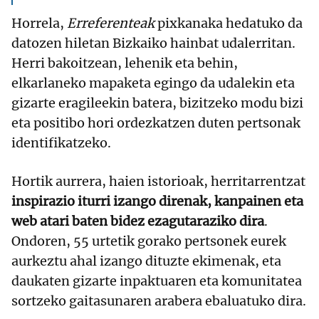
Horrela,
Erreferenteak
pixkanaka hedatuko da
datozen hiletan Bizkaiko hainbat udalerritan.
Herri bakoitzean, lehenik eta behin,
elkarlaneko mapaketa egingo da udalekin eta
gizarte eragileekin batera, bizitzeko modu bizi
eta positibo hori ordezkatzen duten pertsonak
identifikatzeko.
Hortik aurrera, haien istorioak, herritarrentzat
inspirazio iturri izango direnak, kanpainen eta
web atari baten bidez ezagutaraziko dira
.
Ondoren, 55 urtetik gorako pertsonek eurek
aurkeztu ahal izango dituzte ekimenak, eta
daukaten gizarte inpaktuaren eta komunitatea
sortzeko gaitasunaren arabera ebaluatuko dira.