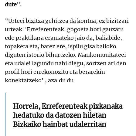
dute".
"Urteei bizitza gehitzea da kontua, ez bizitzari
urteak. 'Erreferenteak' gogoeta hori gauzatu
edo praktikara eramateko jaio da, baliabide,
topaketa eta, batez ere, ispilu gisa balioko
diguten istorio bihurtzeko. Mankomunitateei
eta udalei lagundu nahi diegu, sortzen ari den
profil hori errekonozitu eta berarekin
konektatzeko", azaldu du.
Horrela, Erreferenteak pixkanaka
hedatuko da datozen hiletan
Bizkaiko hainbat udalerritan