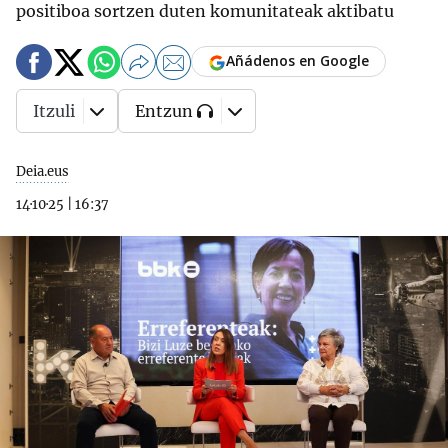
positiboa sortzen duten komunitateak aktibatu
Añádenos en Google
Itzuli
Entzun
Deia.eus
14·10·25
|
16:37