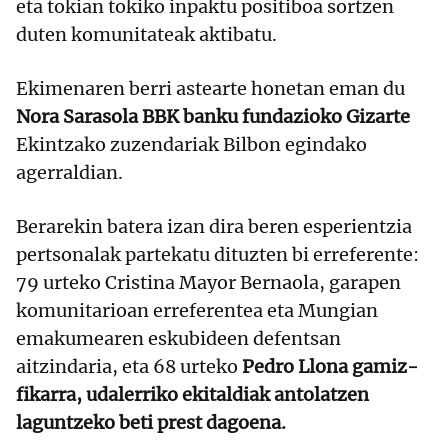
eta tokian tokiko inpaktu positiboa sortzen
duten komunitateak aktibatu.
Ekimenaren berri astearte honetan eman du
Nora Sarasola BBK banku fundazioko Gizarte
Ekintzako zuzendariak Bilbon egindako
agerraldian.
Berarekin batera izan dira beren esperientzia
pertsonalak partekatu dituzten bi erreferente:
79 urteko Cristina Mayor Bernaola, garapen
komunitarioan erreferentea eta Mungian
emakumearen eskubideen defentsan
aitzindaria, eta 68 urteko
Pedro Llona gamiz-
fikarra, udalerriko ekitaldiak antolatzen
laguntzeko beti prest dagoena.