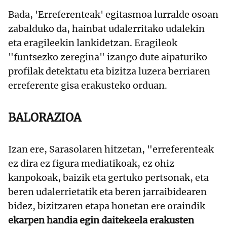
Bada, 'Erreferenteak' egitasmoa lurralde osoan
zabalduko da, hainbat udalerritako udalekin
eta eragileekin lankidetzan. Eragileok
"funtsezko zeregina" izango dute aipaturiko
profilak detektatu eta bizitza luzera berriaren
erreferente gisa erakusteko orduan.
BALORAZIOA
Izan ere, Sarasolaren hitzetan, "erreferenteak
ez dira ez figura mediatikoak, ez ohiz
kanpokoak, baizik eta gertuko pertsonak, eta
beren udalerrietatik eta beren jarraibidearen
bidez, bizitzaren etapa honetan ere oraindik
ekarpen handia egin daitekeela erakusten