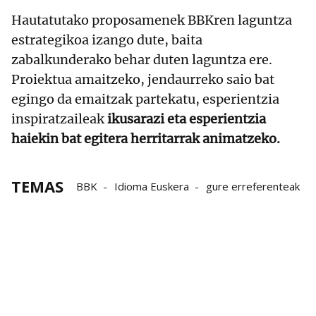
Hautatutako proposamenek BBKren laguntza
estrategikoa izango dute, baita
zabalkunderako behar duten laguntza ere.
Proiektua amaitzeko, jendaurreko saio bat
egingo da emaitzak partekatu, esperientzia
inspiratzaileak
ikusarazi eta esperientzia
haiekin bat egitera herritarrak animatzeko.
TEMAS
BBK
Idioma Euskera
gure erreferenteak