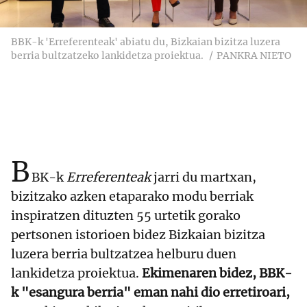
BBK-k 'Erreferenteak' abiatu du, Bizkaian bizitza luzera
berria bultzatzeko lankidetza proiektua.
PANKRA NIETO
B
BK-k
Erreferenteak
jarri du martxan,
bizitzako azken etaparako modu berriak
inspiratzen dituzten 55 urtetik gorako
pertsonen istorioen bidez Bizkaian bizitza
luzera berria bultzatzea helburu duen
lankidetza proiektua.
Ekimenaren bidez, BBK-
k "esangura berria" eman nahi dio erretiroari,