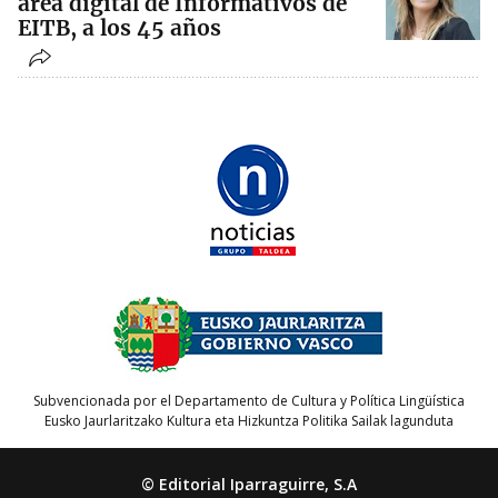
área digital de Informativos de
EITB, a los 45 años
Subvencionada por el Departamento de Cultura y Política Lingüística
Eusko Jaurlaritzako Kultura eta Hizkuntza Politika Sailak lagunduta
© Editorial Iparraguirre, S.A