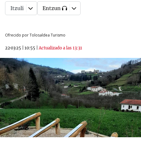
Itzuli
Entzun
Ofrecido por Tolosaldea Turismo
22·03·25
|
10:55
|
Actualizado a las 13:31