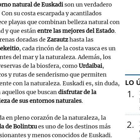
orno natural de Euskadi
son un verdadero
. Con su costa escarpada y acantilados
ece playas que combinan belleza natural con
ad y que están
entre las mejores del Estado
.
arenas doradas de
Zarautz
hasta las
ekeitio
, cada rincón de la costa vasca es un
ntes del mar y la naturaleza. Además, los
reservas de la biosfera, como
Urdaibai
,
cos y rutas de senderismo que permiten
LO 
te con la naturaleza. Euskadi es, sin duda,
1
a aquellos que buscan
disfrutar de la
lleza de sus entornos naturales
.
a en pleno corazón de la naturaleza, la
2
da de Bolintxu
es uno de los destinos más
sionantes y menos conocidos de Euskadi.