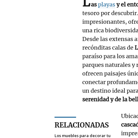
L
as
playas
y el ent
tesoro por descubrir
impresionantes, ofr
una rica biodiversid
Desde las extensas 
recónditas calas de
L
paraíso para los ama
parques naturales y 
ofrecen paisajes úni
conectar profundamen
un destino ideal par
serenidad y de la be
Ubicad
RELACIONADAS
casca
impre
Los muebles para decorar tu