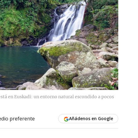
stá en Euskadi: un entorno natural escondido a pocos
dio preferente
Añádenos en Google