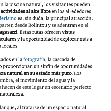
 la piscina natural, los visitantes pueden
s
actividades al aire libre
en los alrededores
derismo
es, sin duda, la principal atracción,
 parten desde Bolintxu y se adentran en el
agasarri
. Estas rutas ofrecen
vistas
culares
y la oportunidad de explorar más a
a locales.
sados en la
fotografía
, la cascada de
no proporcionan un sinfín de oportunidades
leza natural en su estado más puro
. Los
sombra, el movimiento del agua y la
s hacen de este lugar un escenario perfecto
 naturaleza.
ar que, al tratarse de un espacio natural