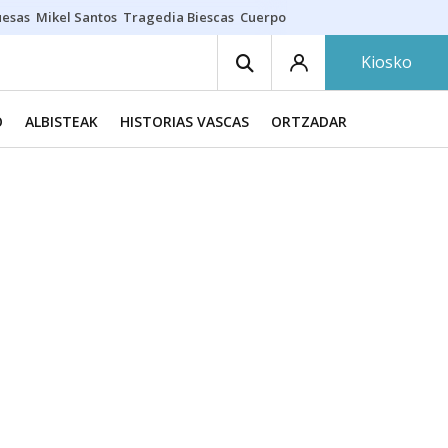
uesas
Mikel Santos
Tragedia Biescas
Cuerpo ría
Inmigración Bizkaia
Kiosko
O
ALBISTEAK
HISTORIAS VASCAS
ORTZADAR