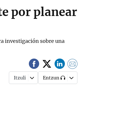
e por planear
tra investigación sobre una
Itzuli
Entzun