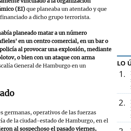
tamente vinculado a la organización
ámico (EI)
que planeaba un atentado y que
inanciado a dicho grupo terrorista.
 había planeado matar a un número
fieles' en un centro comercial, en un bar o
policía al provocar una explosión, mediante
olotov, o bien con un ataque con arma
LO 
iscalía General de Hamburgo en un
1
eado
2
s germanas, operativos de las fuerzas
icía de la ciudad-estado de Hamburgo, en el
eron al sospechoso el pasado viernes,