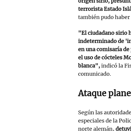
origen sirio, presun
terrorista Estado Isl
también pudo haber f
"El ciudadano sirio
indeterminado de 'in
en una comisaría de 
el uso de cócteles M
blanca",
indicó la F
comunicado.
Ataque plan
Según las autoridade
especiales de la Pol
norte alemán,
detuvi