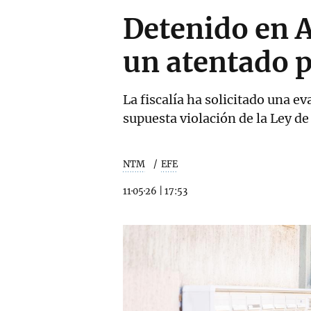
Detenido en 
un atentado p
La fiscalía ha solicitado una e
supuesta violación de la Ley de
NTM
EFE
11·05·26
|
17:53