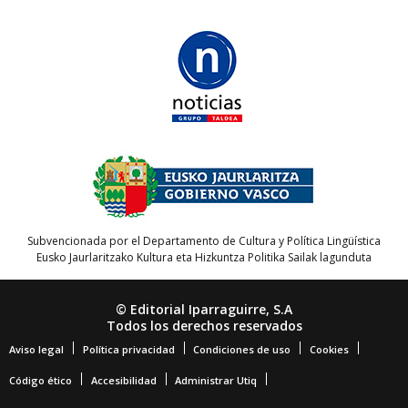
Subvencionada por el Departamento de Cultura y Política Lingüística
Eusko Jaurlaritzako Kultura eta Hizkuntza Politika Sailak lagunduta
© Editorial Iparraguirre, S.A
Todos los derechos reservados
Aviso legal
Política privacidad
Condiciones de uso
Cookies
Código ético
Accesibilidad
Administrar Utiq