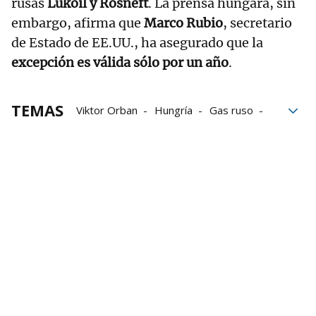
rusas
Lukoil y Rosneft
. La prensa húngara, sin
embargo, afirma que
Marco Rubio
, secretario
de Estado de EE.UU., ha asegurado que la
excepción es válida sólo por un año
.
TEMAS
Viktor Orban
Hungría
Gas ruso
Unión Europea
Gobierno
Importaciones
Primer ministro