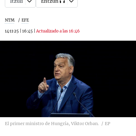
Itzuli
Entzun
NTM
EFE
14·11·25
|
16:45
|
Actualizado a las 16:46
El primer ministro de Hungría, Viktor Orban.
EP