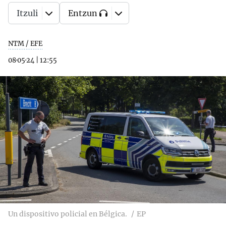
Itzuli
Entzun
NTM / EFE
08·05·24
|
12:55
Un dispositivo policial en Bélgica.
EP