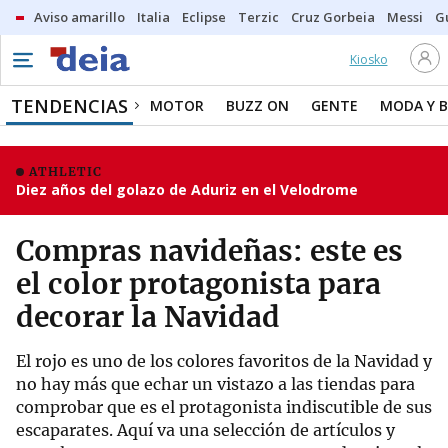
Aviso amarillo
Italia
Eclipse
Terzic
Cruz Gorbeia
Messi
G
Kiosko
TENDENCIAS
MOTOR
BUZZ ON
GENTE
MODA Y B
ATHLETIC
Diez años del golazo de Aduriz en el Velodrome
Compras navideñas: este es
el color protagonista para
decorar la Navidad
El rojo es uno de los colores favoritos de la Navidad y
no hay más que echar un vistazo a las tiendas para
comprobar que es el protagonista indiscutible de sus
escaparates. Aquí va una selección de artículos y