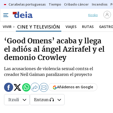
Carabelas portuguesas
Tiempo
Cribado cáncer
Incendios
P
Kiosko
CINE Y TELEVISIÓN
VIVIR
VIAJES
RUTAS
GASTR
‘Good Omens’ acaba y llega
el adiós al ángel Azirafel y el
demonio Crowley
Las acusaciones de violencia sexual contra el
creador Neil Gaiman paralizaron el proyecto
Añádenos en Google
Itzuli
Entzun