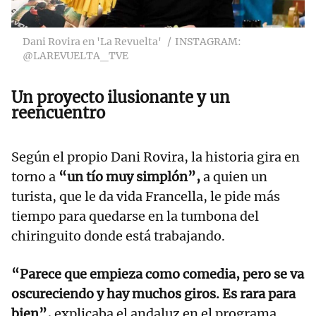
Dani Rovira en 'La Revuelta'
INSTAGRAM:
@LAREVUELTA_TVE
Un proyecto ilusionante y un
reencuentro
Según el propio Dani Rovira, la historia gira en
torno a
“un tío muy simplón”,
a quien un
turista, que le da vida Francella, le pide más
tiempo para quedarse en la tumbona del
chiringuito donde está trabajando.
“Parece que empieza como comedia, pero se va
oscureciendo y hay muchos giros. Es rara para
bien”,
explicaba el andaluz en el programa,