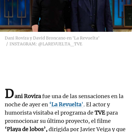
Dani Rovira y David Broncano en 'La Revuelta'
INSTAGRAM: @LAREVUELTA_TVE
D
ani Rovira
fue una de las sensaciones en la
noche de ayer en
‘La Revuelta
’
. El actor y
humorista visitaba el programa de
TVE
para
promocionar su último proyecto, el filme
‘Playa de lobos’,
dirigida por Javier Veiga y que