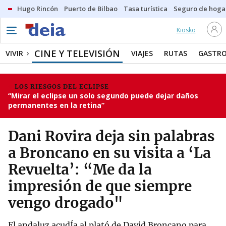
Hugo Rincón
Puerto de Bilbao
Tasa turística
Seguro de hoga
Kiosko
CINE Y TELEVISIÓN
VIVIR
VIAJES
RUTAS
GASTR
LOS RIESGOS DEL ECLIPSE
“Mirar el eclipse un solo segundo puede dejar daños
permanentes en la retina”
Dani Rovira deja sin palabras
a Broncano en su visita a ‘La
Revuelta’: “Me da la
impresión de que siempre
vengo drogado"
El andaluz acudÍa al plató de David Broncano para