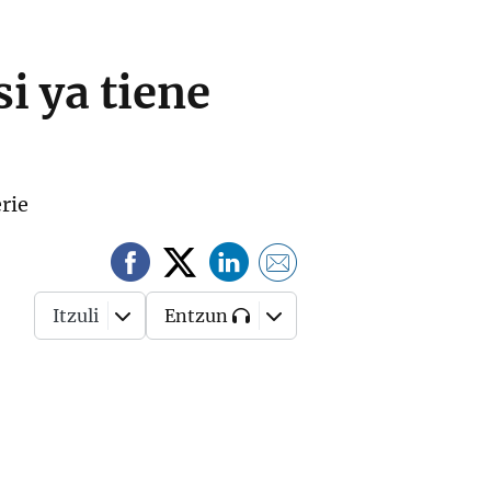
i ya tiene
rie
Itzuli
Entzun