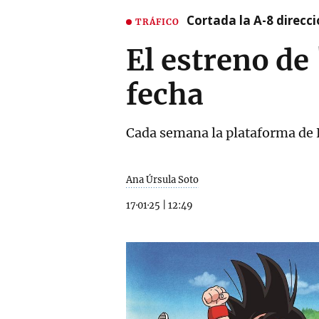
Cortada la A-8 direcc
TRÁFICO
El estreno de
fecha
Cada semana la plataforma de E
Ana Úrsula Soto
17·01·25
|
12:49