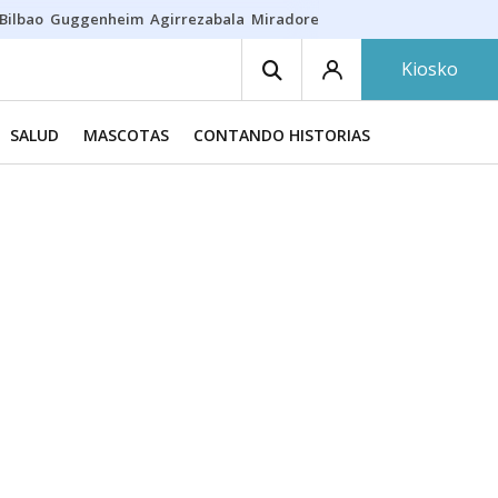
Bilbao
Guggenheim
Agirrezabala
Miradores en Bilbao
Arrese
Sequí
Kiosko
SALUD
MASCOTAS
CONTANDO HISTORIAS