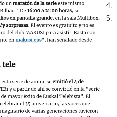
4
ado un
maratón de la serie
este mismo
 Bilbao. "De
16:00 a 21:00 horas,
se
5
dios en pantalla grande
, en la sala Multibox.
l
y sorpresas
. El evento es gratuito y no es
o del club MAKUSI para asistir. Basta con
nte en
makusi.eus
", han señalado desde
 tele
 esta serie de anime se
emitió el 4 de
TB1 y a partir de ahí se convirtió en la "serie
de mayor éxito de Euskal Telebista". El
celebrar el 35 aniversario, las voces que
imaginario de varias generaciones tuvieron