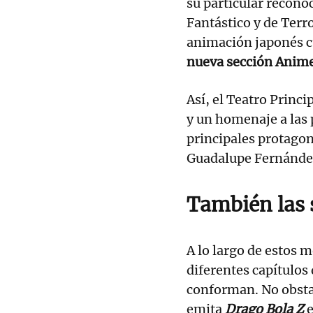
su particular recono
Fantástico y de Terro
animación japonés c
nueva sección Anim
Así, el Teatro Princi
y un homenaje a las 
principales protagon
Guadalupe Fernández
También las 
A lo largo de estos 
diferentes capítulos d
conforman. No obsta
emita
Drago Bola Z
e