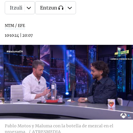
Itzuli
Entzun
NTM / EFE
10·10·24
|
20:07
Pablo Motos y Maluma con la botella de mezcal en el
programa.
ATRESMEDIA