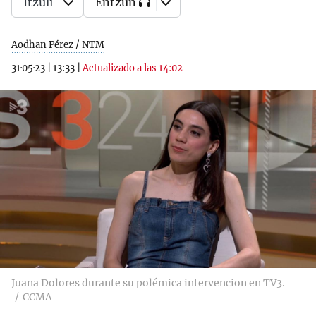
Itzuli
Entzun
Aodhan Pérez / NTM
31·05·23
|
13:33
|
Actualizado a las 14:02
Juana Dolores durante su polémica intervencion en TV3.
CCMA