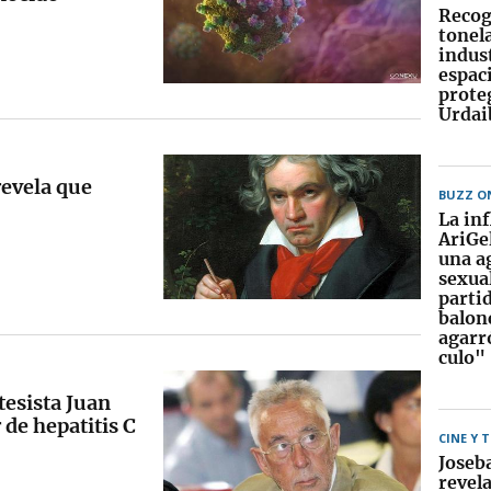
Recog
tonela
indust
espac
prote
Urdai
revela que
BUZZ O
La in
AriGe
una a
sexual
parti
balon
agarr
culo"
tesista Juan
de hepatitis C
CINE Y 
Joseb
revela