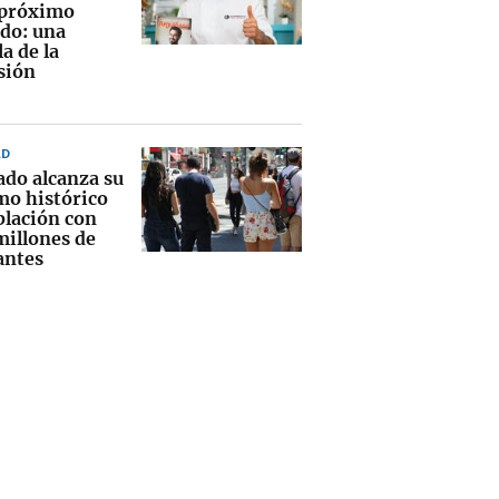
 próximo
ado: una
la de la
sión
AD
ado alcanza su
o histórico
blación con
millones de
antes