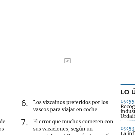
LO 
6
09:55
Los vizcainos preferidos por los
Recog
vascos para viajar en coche
indus
Urdai
7
 de
El error que muchos cometen con
09:53
os
sus vacaciones, según un
La in