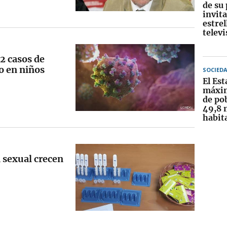
de su
invit
estrel
televi
52 casos de
o en niños
SOCIED
El Est
máxim
de po
49,8 
habit
 sexual crecen