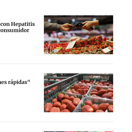
 con Hepatitis
l consumidor
nes rápidas"