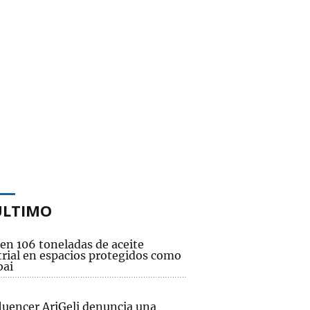
ÚLTIMO
en 106 toneladas de aceite
trial en espacios protegidos como
bai
fluencer AriGeli denuncia una