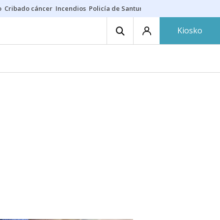
o
Cribado cáncer
Incendios
Policía de Santurtzi
Aeropuerto de Bilba
Kiosko