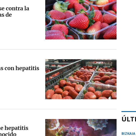
e contra la
as de
as con hepatitis
ÚLT
e hepatitis
nocido
BIZKAIA