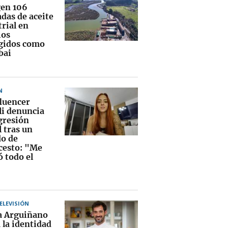
en 106
das de aceite
rial en
ios
gidos como
bai
N
fluencer
li denuncia
gresión
 tras un
do de
cesto: "Me
ó todo el
TELEVISIÓN
a Arguiñano
 la identidad