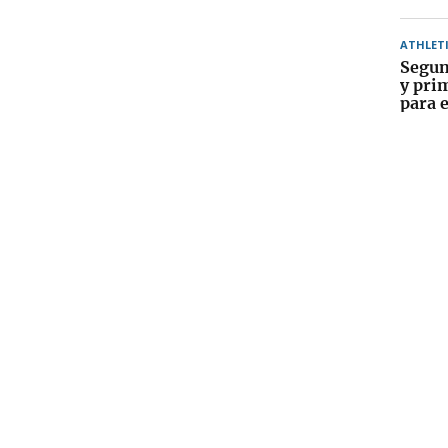
ATHLET
Segun
y pri
para e