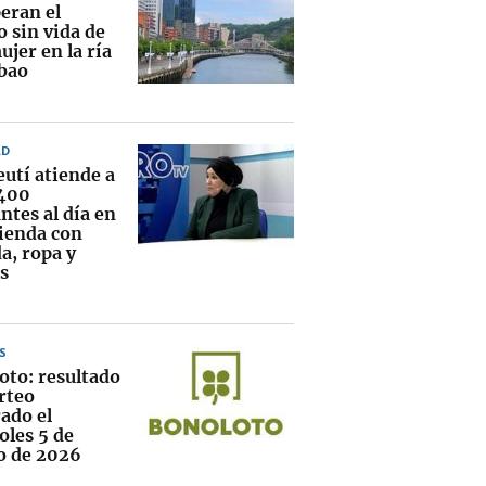
eran el
 sin vida de
jer en la ría
lbao
AD
eutí atiende a
400
ntes al día en
vienda con
a, ropa y
s
S
oto: resultado
rteo
ado el
oles 5 de
o de 2026