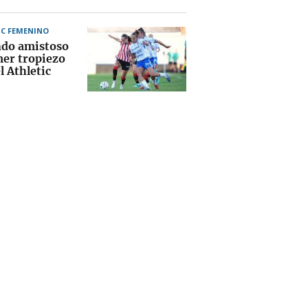
IC FEMENINO
do amistoso
mer tropiezo
l Athletic