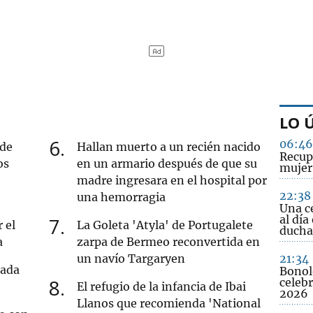
LO 
6
06:46
 de
Hallan muerto a un recién nacido
Recupe
os
en un armario después de que su
mujer 
madre ingresara en el hospital por
22:38
una hemorragia
Una c
al día
7
 el
La Goleta 'Atyla' de Portugalete
ducha
a
zarpa de Bermeo reconvertida en
un navío Targaryen
21:34
tada
Bonol
8
celebr
El refugio de la infancia de Ibai
2026
Llanos que recomienda 'National