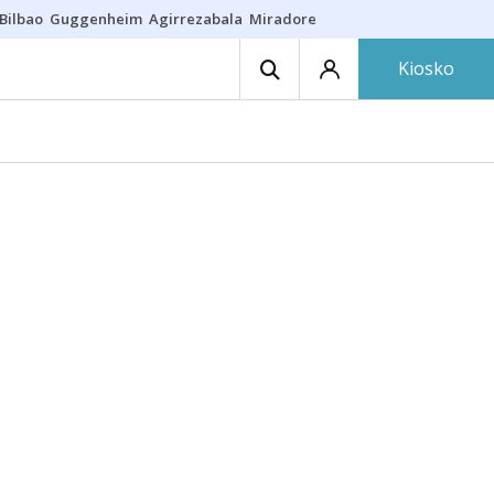
Bilbao
Guggenheim
Agirrezabala
Miradores en Bilbao
Arrese
Sequí
Kiosko