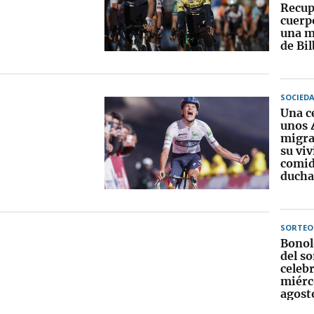
Recup
cuerpo
una mu
de Bi
SOCIED
Una c
unos 
migra
su vi
comid
ducha
SORTEO
Bonol
del so
celebr
miérc
agost