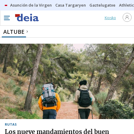
Asunción de la Virgen
Casa Targaryen
Gaztelugatxe
Athletic
Kiosko
ALTUBE
RUTAS
Los nueve mandamientos del buen