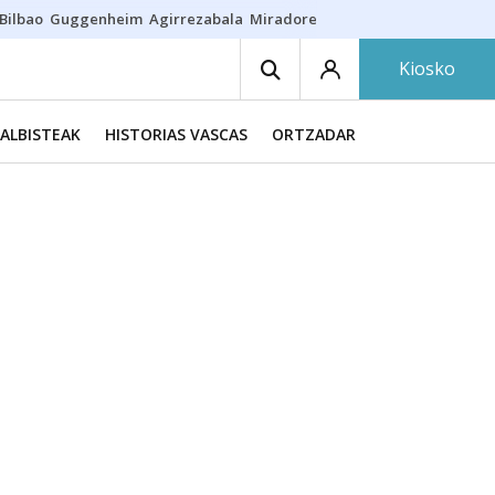
Bilbao
Guggenheim
Agirrezabala
Miradores en Bilbao
Arrese
Sequí
Kiosko
ALBISTEAK
HISTORIAS VASCAS
ORTZADAR