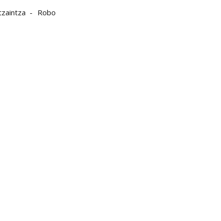
tzaintza
Robo