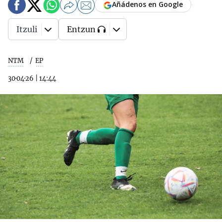
Añádenos en Google
Itzuli
Entzun
NTM
EP
30·04·26
|
14:44