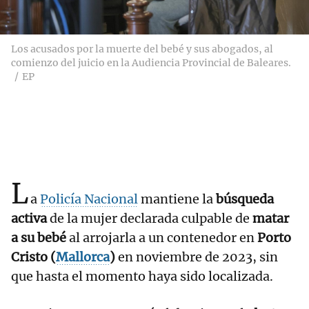
Los acusados por la muerte del bebé y sus abogados, al
comienzo del juicio en la Audiencia Provincial de Baleares.
EP
L
a
Policía Nacional
mantiene la
búsqueda
activa
de la mujer declarada culpable de
matar
a su bebé
al arrojarla a un contenedor en
Porto
Cristo (
Mallorca
)
en noviembre de 2023, sin
que hasta el momento haya sido localizada.