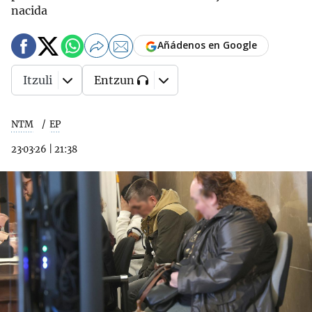
nacida
Añádenos en Google
Itzuli
Entzun
NTM
EP
23·03·26
|
21:38