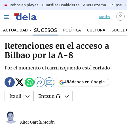
Robos en playas
Guardias Osakidetza
ADN Lezama
Eclipse
Kiosko
SUCESOS
ACTUALIDAD
POLÍTICA
CULTURA
SOCIED
Retenciones en el acceso a
Bilbao por la A-8
Por el momento el carril izquierdo está cortado
Añádenos en Google
Itzuli
Entzun
Aitor García Morán