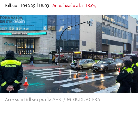
Bilbao
|
10·12·25
|
18:03
|
Actualizado a las 18:04
Acceso a Bilbao por la A-8
MIGUEL ACERA