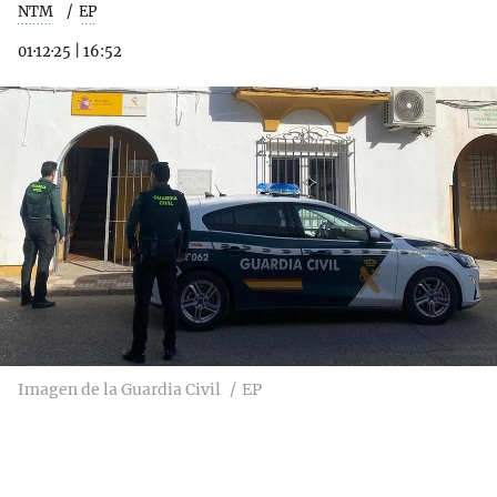
NTM
EP
01·12·25
|
16:52
Imagen de la Guardia Civil
EP