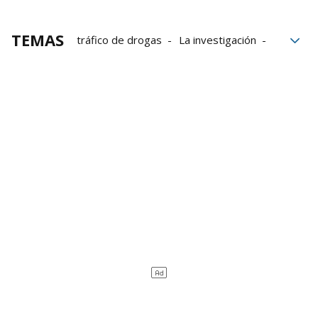
TEMAS
tráfico de drogas
La investigación
Ertzaintza
tráfico
Santurtzi
Abanto-Zierbena
Grupo Noticias