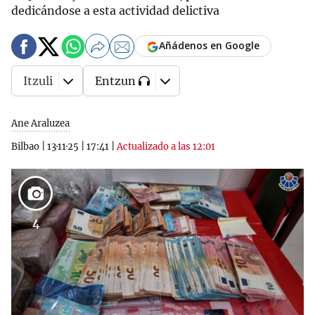
dedicándose a esta actividad delictiva
Añádenos en Google
Itzuli
Entzun
Ane Araluzea
Bilbao
|
13·11·25
|
17:41
|
Actualizado a las 12:01
4