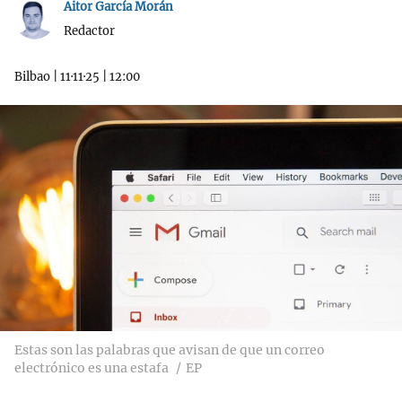
Aitor García Morán
Redactor
Bilbao
|
11·11·25
|
12:00
Estas son las palabras que avisan de que un correo
electrónico es una estafa
EP