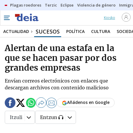
Plagas roedores
Terzic
Eclipse
Violencia de género
Inmigra
Kiosko
SUCESOS
ACTUALIDAD
POLÍTICA
CULTURA
SOCIED
Alertan de una estafa en la
que se hacen pasar por dos
grandes empresas
Envían correos electrónicos con enlaces que
descargan archivos con contenido malicioso
Añádenos en Google
Itzuli
Entzun