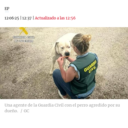
EP
12·06·25
|
12:37
|
Actualizado a las 12:56
Una agente de la Guardia Civil con el perro agredido por su
dueño.
GC